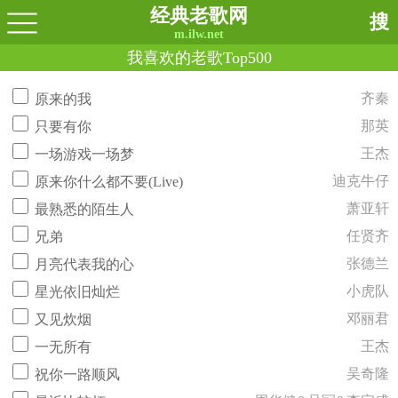
经典老歌网
搜
m.ilw.net
我喜欢的老歌Top500
齐秦
原来的我
那英
只要有你
王杰
一场游戏一场梦
迪克牛仔
原来你什么都不要(Live)
萧亚轩
最熟悉的陌生人
任贤齐
兄弟
张德兰
月亮代表我的心
小虎队
星光依旧灿烂
邓丽君
又见炊烟
王杰
一无所有
吴奇隆
祝你一路顺风