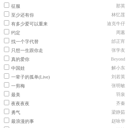
那英
征服
林忆莲
至少还有你
迪克牛仔
有多少爱可以重来
周蕙
约定
邰正宵
找一个字代替
张学友
只想一生跟你走
Beyond
真的爱你
解小东
中国娃
刘若英
一辈子的孤单(Live)
张明敏
一剪梅
羽泉
最美
齐秦
夜夜夜夜
梁静茹
勇气
赵咏华
最浪漫的事