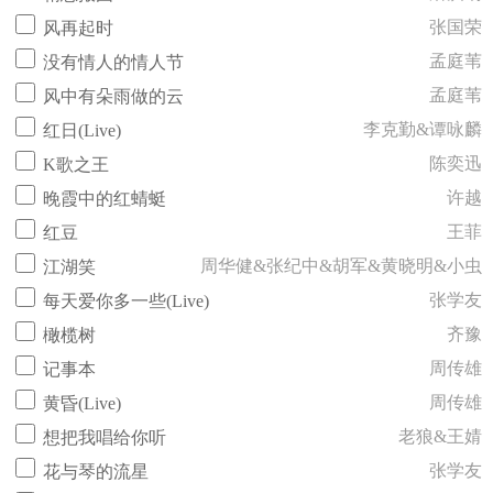
张国荣
风再起时
孟庭苇
没有情人的情人节
孟庭苇
风中有朵雨做的云
李克勤&谭咏麟
红日(Live)
陈奕迅
K歌之王
许越
晚霞中的红蜻蜓
王菲
红豆
周华健&张纪中&胡军&黄晓明&小虫
江湖笑
张学友
每天爱你多一些(Live)
齐豫
橄榄树
周传雄
记事本
周传雄
黄昏(Live)
老狼&王婧
想把我唱给你听
张学友
花与琴的流星