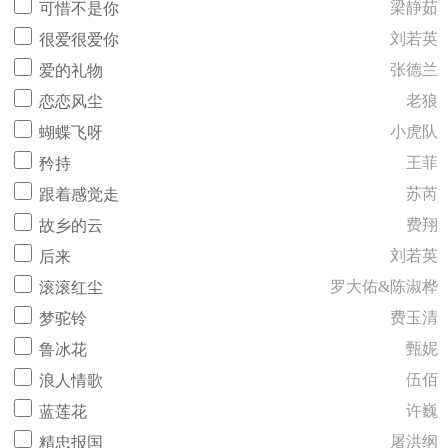
梁静茹
可惜不是你
刘若英
很爱很爱你
张德兰
爱的礼物
老狼
恋恋风尘
小虎队
蝴蝶飞呀
王菲
矜持
苏芮
跟着感觉走
费翔
故乡的云
刘若英
后来
罗大佑&陈淑桦
滚滚红尘
费玉清
梦驼铃
甄妮
鲁冰花
伍佰
浪人情歌
许巍
蓝莲花
屠洪纲
精忠报国