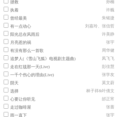
孙楠
拯救
许巍
执着
朱铭捷
曾经最美
刘嘉玲、张信哲
有一点动心
许美静
阳光总在风雨后
张宇
月亮惹的祸
周华健
有没有那么一首歌
凤飞飞
追梦人(《雪山飞狐》电视剧主题曲)
彭佳慧
走在红毯那一天(Live)
张学友
一千个伤心的理由(Live)
莫文蔚
阴天
林子祥&叶倩文
选择
邰正宵
心要让你听见
张蔷
走过咖啡屋
张宇
雨一直下