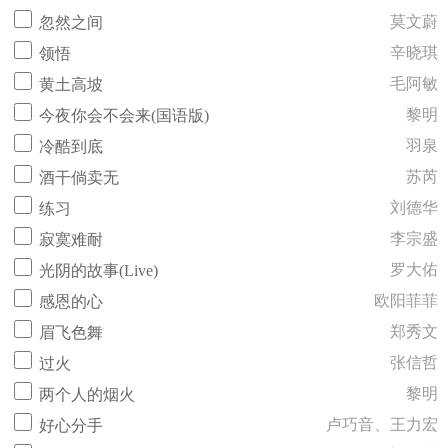
莫文蔚
忽然之间
辛晓琪
领悟
毛阿敏
黄土高坡
黎明
今夜你会不会来(国语版)
羽泉
冷酷到底
苏芮
酒干倘卖无
刘德华
练习
李宗盛
寂寞难耐
罗大佑
光阴的故事(Live)
欧阳菲菲
感恩的心
郑秀文
眉飞色舞
张信哲
过火
黎明
两个人的烟火
卢巧音、王力宏
好心分手