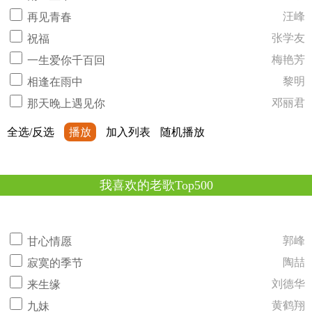
汪峰
再见青春
张学友
祝福
梅艳芳
一生爱你千百回
黎明
相逢在雨中
邓丽君
那天晚上遇见你
全选/反选
播放
加入列表
随机播放
我喜欢的老歌Top500
郭峰
甘心情愿
陶喆
寂寞的季节
刘德华
来生缘
黄鹤翔
九妹