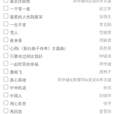
周华健&品冠&李宗盛
最近比较烦
邰正宵
一千零一夜
张雨生
最爱的人伤我最深
李克勤
一生不变
范晓萱
雪人
邓丽君
夜来香
高胜美
心雨(《新白娘子传奇》主题曲)
钟镇涛
只要你过得比我好
周华健
一起吃苦的幸福
黑鸭子
雁南飞
周华健&黄耀明&成龙&李宗盛
真心英雄
孙浩
中华民谣
刘德华
中国人
张宇
用心良苦
姜育恒
再回首