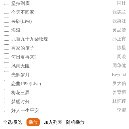
阿杜
坚持到底
张德兰
今天不回家
张惠妹
哭砂(Live)
黄品源
海浪
邰正宵
九百九十九朵玫瑰
陈星
离家的孩子
周璇
何日君再来I
周华健
风雨无阻
Beyond
光辉岁月
罗大佑
恋曲1990(Live)
姜育恒
梅花三弄
林忆莲
梦醒时分
李娜
好人一生平安
全选/反选
播放
加入列表
随机播放