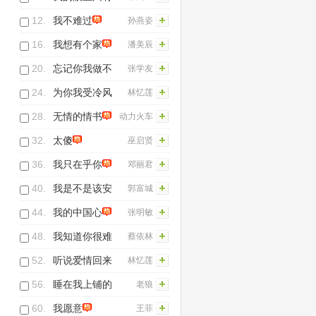
你
12.
我不难过
孙燕姿
16.
我想有个家
潘美辰
20.
忘记你我做不
张学友
到
24.
为你我受冷风
林忆莲
吹
28.
无情的情书
动力火车
32.
太傻
巫启贤
36.
我只在乎你
邓丽君
40.
我是不是该安
郭富城
静的走开
44.
我的中国心
张明敏
48.
我知道你很难
蔡依林
过
52.
听说爱情回来
林忆莲
过
56.
睡在我上铺的
老狼
兄弟
60.
我愿意
王菲