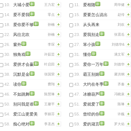
10.
大城小爱
11.
爱相随
王力宏
周华健
14.
爱不爱我
15.
爱要怎么说出
零点
赵传
口
18.
爱你爱不够
19.
从头再来
孙楠
刘欢
(Live)
22.
风往北吹
23.
爱我别走
孙楠
张震岳
(Live)
26.
窗外
27.
笨小孩
李琛
刘德华&
柯受良&
30.
独角戏
31.
懂你
许茹芸
满文军
吴宗宪
34.
爱拼才会赢
35.
爱你一万年
叶启田
刘德华
38.
沉默是金
39.
霸王别姬
张国荣
屠洪纲
42.
读你
43.
大约在冬季
费翔
齐秦
46.
不如跳舞
47.
冰糖葫芦
陈慧琳
冯晓泉
50.
别问我是谁
51.
爱就爱了
王馨平
陈琳
54.
爱江山更爱美
55.
曾经的你
李丽芬
许巍
人(《倚天屠龙
58.
痴心绝对
59.
爱的箴言
李圣杰
罗大佑
记》电视片尾