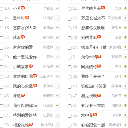
10.
小芳
11.
弯弯的月亮
李春波
刘欢
14.
童年时
15.
万里长城永不
张国荣
军旅歌曲
倒
18.
忘情水('98 新
19.
想和你去吹吹
刘德华
张学友
编重唱)
风
22.
踏浪
23.
她的背影
徐怀钰
王杰
26.
谢谢你的爱
27.
铁血丹心(《射
谢霆锋
罗文&甄
1999
雕英雄传之铁
妮
30.
他一定很爱你
31.
为你钟情
阿杜
张国荣
血丹心》电视
34.
小城故事
35.
同桌的你
邓丽君
老狼
主题曲)
38.
突然的自我
39.
我终于失去了
伍佰 And
赵传
你
China
42.
我的心太乱
43.
笑红尘(《笑傲
周传雄
陈淑桦
Blue
江湖》电视剧
46.
味道
47.
相见恨晚
辛晓琪
彭佳慧
片尾曲)
50.
我可以抱你吗
51.
有没有一首歌
张惠妹
周传雄
会让你想起我
54.
特别的爱给特
55.
水中花
伍思凯
谭咏麟
别的你
58.
相爱很难
59.
心会跟爱一起
梅艳芳&
郭峰&陈