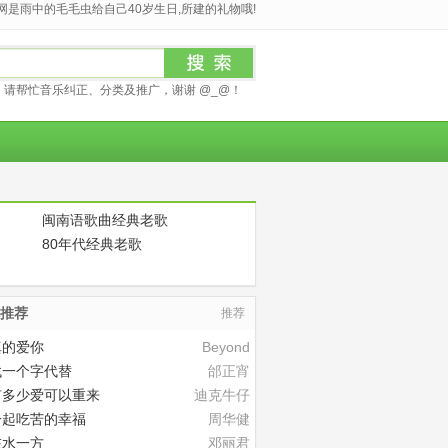
是雨中的毛毛虫给自己40岁生日,所建的礼物哦!
请帮忙音乐纠正、分类及推广，谢谢 @_@！
闽南语歌曲经典老歌
80年代经典老歌
推荐
推荐
真的爱你
Beyond
找一个字代替
邰正宵
有多少爱可以重来
迪克牛仔
一起吃苦的幸福
周华健
在水一方
邓丽君