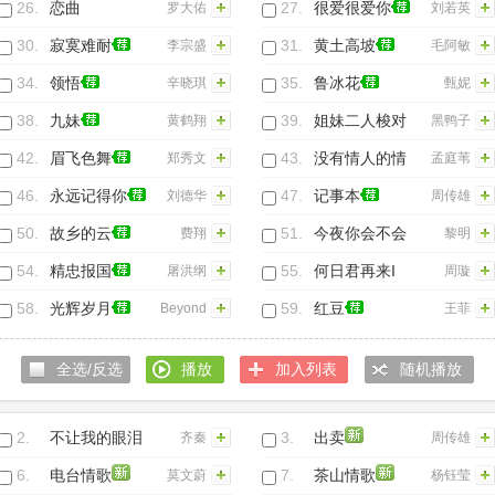
王力宏
26.
恋曲
27.
很爱很爱你
罗大佑
刘若英
1990(Live)
30.
寂寞难耐
31.
黄土高坡
李宗盛
毛阿敏
34.
领悟
35.
鲁冰花
辛晓琪
甄妮
38.
九妹
39.
姐妹二人梭对
黄鹤翔
黑鸭子
梭
42.
眉飞色舞
43.
没有情人的情
郑秀文
孟庭苇
人节
46.
永远记得你
47.
记事本
刘德华
周传雄
50.
故乡的云
51.
今夜你会不会
费翔
黎明
来(国语版)
54.
精忠报国
55.
何日君再来I
屠洪纲
周璇
58.
光辉岁月
59.
红豆
Beyond
王菲
全选/反选
播放
加入列表
随机播放
2.
不让我的眼泪
3.
出卖
齐秦
周传雄
陪我过夜
6.
电台情歌
7.
茶山情歌
莫文蔚
杨钰莹