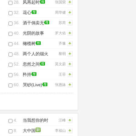
28.
风再起时
张国荣
32.
花心
周华健
36.
酒干倘卖无
苏芮
40.
光阴的故事
罗大佑
(Live)
44.
橄榄树
齐豫
48.
两个人的烟火
黎明
52.
忽然之间
莫文蔚
56.
矜持
王菲
60.
哭砂(Live)
张惠妹
4.
当我想你的时
汪峰
候
8.
大中国
李福山