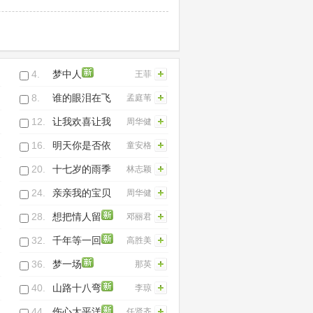
4.
梦中人
王菲
8.
谁的眼泪在飞
孟庭苇
12.
让我欢喜让我
周华健
忧
16.
明天你是否依
童安格
然爱我
20.
十七岁的雨季
林志颖
24.
亲亲我的宝贝
周华健
28.
想把情人留
邓丽君
32.
千年等一回
高胜美
36.
梦一场
那英
40.
山路十八弯
李琼
44.
伤心太平洋
任贤齐