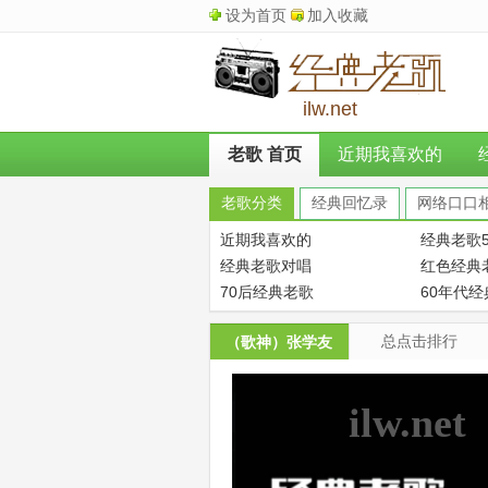
设为首页
加入收藏
ilw.net
老歌 首页
近期我喜欢的
老歌分类
经典回忆录
网络口口
近期我喜欢的
经典老歌5
经典老歌对唱
红色经典
70后经典老歌
60年代
总点击排行
（歌神）张学友
ilw.net