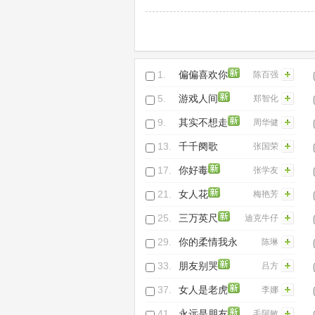
1.
偏偏喜欢你
陈百强
5.
游戏人间
郑智化
9.
其实不想走
周华健
13.
千千阕歌
张国荣
(Live)
17.
你好毒
张学友
21.
女人花
梅艳芳
25.
三万英尺
迪克牛仔
29.
你的柔情我永
陈琳
远不懂
33.
朋友别哭
吕方
37.
女人是老虎
李娜
41.
永远是朋友
毛阿敏