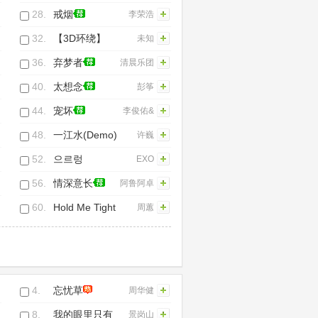
28.
戒烟
李荣浩
32.
【3D环绕】
未知
Faded异域风
36.
弃梦者
清晨乐团
味 鼓点版
40.
太想念
彭筝
44.
宠坏
李俊佑&
小潘潘
48.
一江水(Demo)
许巍
（潘柚
52.
으르렁
EXO
彤）
(Growl)
56.
情深意长
阿鲁阿卓
60.
Hold Me Tight
周蕙
4.
忘忧草
周华健
8.
我的眼里只有
景岗山