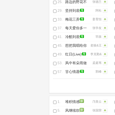
25.
路边的野花不
张德兰
要采
29.
坚持到底
阿杜
33.
梅花三弄
姜育恒
37.
每天爱你多一
张学友
些(Live)
41.
冷酷到底
羽泉
45.
想把我唱给你
老狼&王
听
婧
49.
红日(Live)
李克勤&
谭咏麟
53.
风中有朵雨做
孟庭苇
的云
57.
甘心情愿
郭峰
1.
堆积情感
邝美云
5.
风继续吹
张国荣