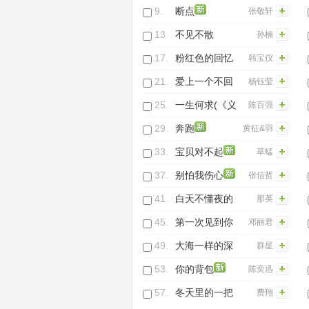
9.
断点
张敬轩
13.
不见不散
孙楠
(Live)
17.
粉红色的回忆
韩宝仪
21.
爱上一个不回
杨钰莹
家的人
25.
一生何求(《义
陈百强
不容情》电视
29.
奔跑
黄征&羽
主题曲)
泉
33.
宝贝对不起
草蜢
37.
别怕我伤心
张信哲
41.
白天不懂夜的
那英
黑(Live)
45.
第一次见到你
邓丽君
49.
大海一样的深
群星
情
53.
你的背包
陈奕迅
57.
冬天里的一把
费翔