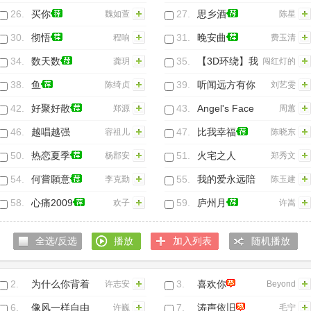
Heart
26.
买你
27.
思乡酒
魏如萱
陈星
30.
彻悟
31.
晚安曲
程响
费玉清
34.
数天数
35.
【3D环绕】我
龚玥
闯红灯的
的天空
杜蕾斯
38.
鱼
39.
听闻远方有你
陈绮贞
刘艺雯
42.
好聚好散
43.
Angel's Face
郑源
周蕙
46.
越唱越强
47.
比我幸福
容祖儿
陈晓东
(Live)
50.
热恋夏季
51.
火宅之人
杨郡安
郑秀文
(TheSacrifice)
54.
何嘗願意
55.
我的爱永远陪
李克勤
陈玉建
着你
58.
心痛2009
59.
庐州月
欢子
许嵩
全选/反选
播放
加入列表
随机播放
2.
为什么你背着
3.
喜欢你
许志安
Beyond
我爱别人
6.
像风一样自由
7.
涛声依旧
许巍
毛宁