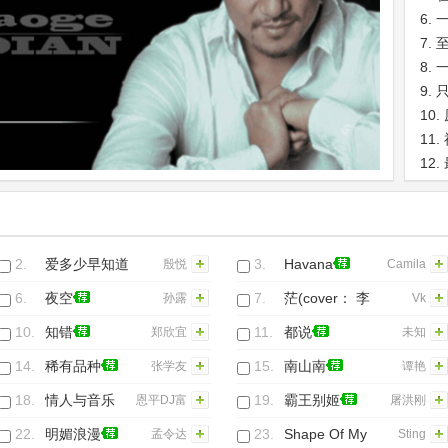
6.
7.
8.
9.
10.
11.
12.
13.
14.
15.
2.
爱多少早知道
3.
Havana
殷悦
Camila
Cabello&You
6.
夜空
7.
茫(cover： 李
孙露
Vk
大耳兽莫
润祺)
10.
知错
11.
都说
郑欣宜
未知
慢待
14.
稀有品种
15.
南山南
张学友
谭艳
18.
情人与音乐
19.
霸王别姬
恩平DJ富
屠洪刚
MCyy
an
成
22.
明媚浪漫
23.
Shape Of My
孟令达
Sting