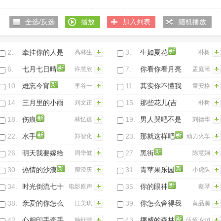
走
张学友
洁仪
全选/反选
播放
加入列表
随机播放
2.
牵挂你的人是
3.
生如夏花
高林生
朴树
我
6.
七月七日晴
7.
你看你看月亮
许慧欣
孟庭苇
的脸
10.
难忘今宵
11.
其实你不懂我
李谷一
童安格
的心
14.
三月里的小雨
15.
那些花儿(吉
刘文正
朴树
他)
18.
伤痕
19.
男人哭吧不是
林忆莲
刘德华
罪
22.
水手
23.
那就这样吧
郑智化
动力火车
26.
明天我要嫁给
27.
黑街
周华健
陈慧娴
你
30.
热情的沙漠
31.
青苹果乐园
庾澄庆
小虎队
34.
时光倒流七十
35.
你的眼神
电影原声
蔡琴
年-似曾相识
38.
亲爱的你怎么
39.
你怎么舍得我
江美琪
黄品源
不在我身边
难过
42.
心相印手牵手
43.
挪威的森林
杨钰莹
伍佰 And