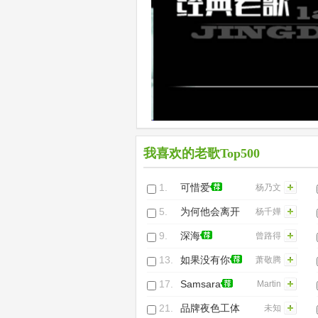
我喜欢的老歌Top500
1.
可惜爱
杨乃文
5.
为何他会离开
杨千嬅
你
9.
深海
曾路得
13.
如果没有你
萧敬腾
17.
Samsara
Martin
Tungevaag&Raab
21.
品牌夜色工体
未知