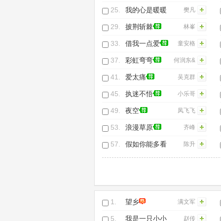
COCO急速
25.
我的心是暖暖
樊凡
EDM电音气
的
29.
披荆斩棘
林峯
氛-年新曲
33.
借我一点爱
童安格
(73)
37.
彩虹弯弯
何润东&
游鸿明
41.
爱太痛
吴克群
45.
执迷不悟
小乐哥
（王唯
49.
夜空
凤飞飞
乐）
53.
浪漫草原
齐峰
57.
假如你能多看
陈升
我一眼
1.
望乡
满文军
5.
我是一只小小
赵传