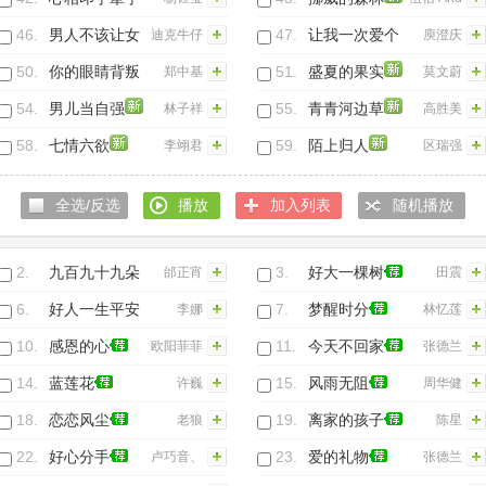
China
46.
男人不该让女
47.
让我一次爱个
迪克牛仔
庾澄庆
Blue
人流泪(Live)
够
50.
你的眼睛背叛
51.
盛夏的果实
郑中基
莫文蔚
了你的心
54.
男儿当自强
55.
青青河边草
林子祥
高胜美
58.
七情六欲
59.
陌上归人
李翊君
区瑞强
全选/反选
播放
加入列表
随机播放
2.
九百九十九朵
3.
好大一棵树
邰正宵
田震
玫瑰
6.
好人一生平安
7.
梦醒时分
李娜
林忆莲
10.
感恩的心
11.
今天不回家
欧阳菲菲
张德兰
14.
蓝莲花
15.
风雨无阻
许巍
周华健
18.
恋恋风尘
19.
离家的孩子
老狼
陈星
22.
好心分手
23.
爱的礼物
卢巧音、
张德兰