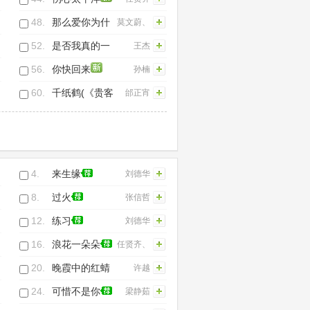
48.
那么爱你为什
莫文蔚、
么
黄品源
52.
是否我真的一
王杰
无所有(国语)
56.
你快回来
孙楠
60.
千纸鹤(《贵客
邰正宵
临门》电视主
题曲)
4.
来生缘
刘德华
8.
过火
张信哲
12.
练习
刘德华
16.
浪花一朵朵
任贤齐、
光良、阿
20.
晚霞中的红蜻
许越
牛
蜓
24.
可惜不是你
梁静茹