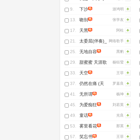
鸟(Live)
9.
下沙
游鸿明
13.
吻别
张学友
17.
天黑
阿杜
21.
太委屈(伴奏)_
网络歌手
陶晶莹(网络歌
25.
无地自容
黑豹
手)
29.
甜蜜蜜 天涯歌
杨钰莹
女
33.
天空
王菲
37.
仍然在痛 (天
罗嘉良
地豪情前三十
41.
无所谓
杨坤
集主题曲)
45.
为爱痴狂
刘若英
49.
童话
光良
53.
雾里看花
那英
57.
笑忘书
王菲