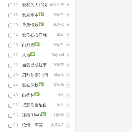
12.
爱我的人和我
迪克牛仔
爱的人(Live)
16.
爱如潮水
张信哲
20.
单身情歌
林志炫
24.
爱你在心口难
群星
开
28.
白月光
张信哲
32.
大地
Beyond
36.
当爱已成往事
张国荣
40.
刀剑如梦(《倚
周华健
天屠龙记》电
44.
爱在深秋
谭咏麟
视剧主题曲)
48.
白桦林
朴树
52.
把悲伤留给自
陈升
己
56.
冰雨(Live)
刘德华
60.
沧海一声笑
黄霑&罗