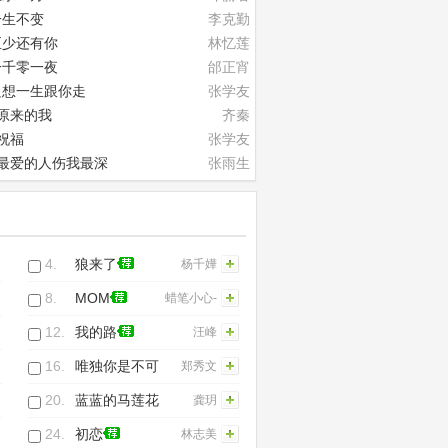
一生不变
李克勤
至少还有你
林忆莲
一千零一夜
邰正宵
只想一生跟你走
张学友
原来的我
齐秦
祝福
张学友
最爱的人伤我最深
张雨生
心雨(《新白娘子传奇》主题曲)
高胜美
一路上有你
张学友
祝你一路顺风
吴奇隆
4.
狼来了
杨千嬅
ngThug-
8.
MOM
蜡笔小心-
青渔
12.
我的路
汪峰
16.
唯独你是不可
郑秀文
取替
20.
蓝蓝的马莲花
龚玥
24.
初恋
林志美