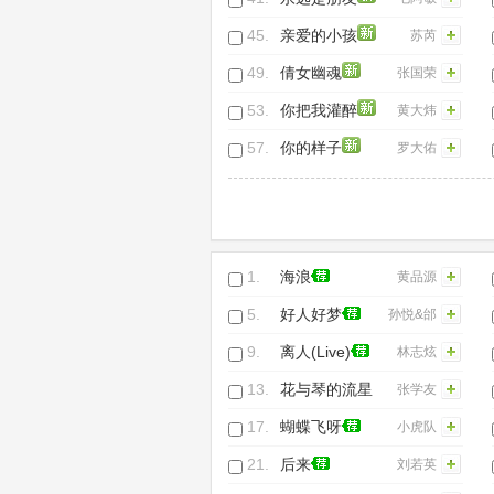
45.
亲爱的小孩
苏芮
49.
倩女幽魂
张国荣
53.
你把我灌醉
黄大炜
57.
你的样子
罗大佑
1.
海浪
黄品源
5.
好人好梦
孙悦&邰
正宵
9.
离人(Live)
林志炫
13.
花与琴的流星
张学友
17.
蝴蝶飞呀
小虎队
21.
后来
刘若英