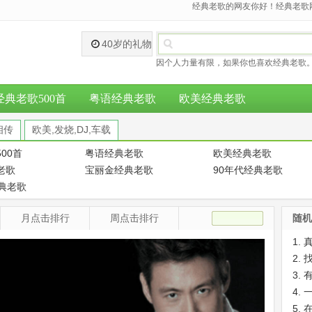
经典老歌的网友你好！经典老歌网
40岁的礼物
因个人力量有限，如果你也喜欢经典老歌。
经典老歌500首
粤语经典老歌
欧美经典老歌
相传
欧美,发烧,DJ,车载
00首
粤语经典老歌
欧美经典老歌
老歌
宝丽金经典老歌
90年代经典老歌
经典老歌
月点击排行
周点击排行
随机
1.
2.
3.
4.
5.