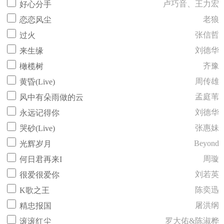
卢巧音、王力宏
好心分手
老狼
恋恋风尘
张信哲
过火
刘德华
来生缘
齐豫
橄榄树
周传雄
黄昏(Live)
孟庭苇
风中有朵雨做的云
刘德华
永远记得你
张惠妹
哭砂(Live)
Beyond
光辉岁月
周璇
何日君再来I
刘若英
很爱很爱你
陈奕迅
K歌之王
屠洪纲
精忠报国
罗大佑&陈淑桦
滚滚红尘