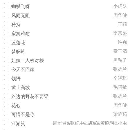
小虎队
蝴蝶飞呀
周华健
风雨无阻
王菲
矜持
李宗盛
寂寞难耐
许巍
蓝莲花
费玉清
梦驼铃
黑鸭子
姐妹二人梭对梭
张德兰
今天不回家
辛晓琪
领悟
毛阿敏
黄土高坡
张德兰
路边的野花不要采
周华健
花心
梁静茹
可惜不是你
周华健&张纪中&胡军&黄晓明&小虫
江湖笑