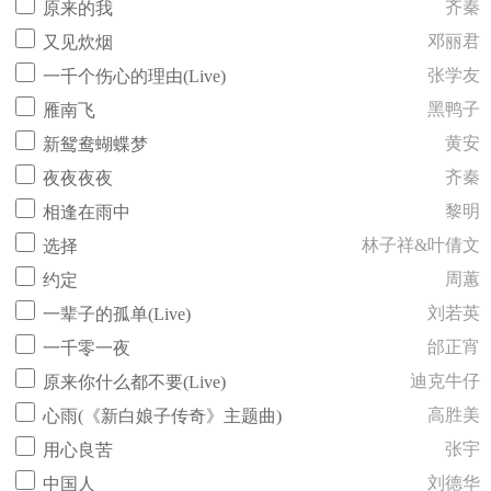
齐秦
原来的我
邓丽君
又见炊烟
张学友
一千个伤心的理由(Live)
黑鸭子
雁南飞
黄安
新鸳鸯蝴蝶梦
齐秦
夜夜夜夜
黎明
相逢在雨中
林子祥&叶倩文
选择
周蕙
约定
刘若英
一辈子的孤单(Live)
邰正宵
一千零一夜
迪克牛仔
原来你什么都不要(Live)
高胜美
心雨(《新白娘子传奇》主题曲)
张宇
用心良苦
刘德华
中国人