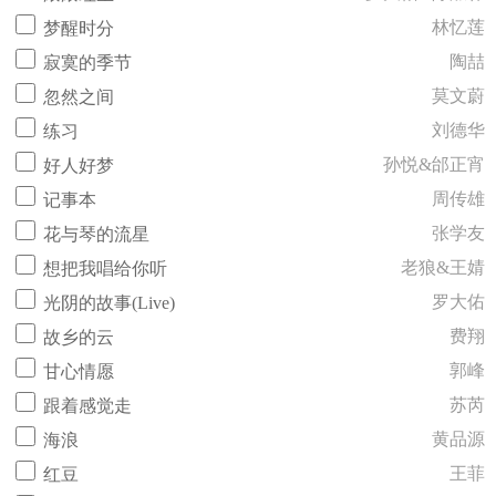
林忆莲
梦醒时分
陶喆
寂寞的季节
莫文蔚
忽然之间
刘德华
练习
孙悦&邰正宵
好人好梦
周传雄
记事本
张学友
花与琴的流星
老狼&王婧
想把我唱给你听
罗大佑
光阴的故事(Live)
费翔
故乡的云
郭峰
甘心情愿
苏芮
跟着感觉走
黄品源
海浪
王菲
红豆