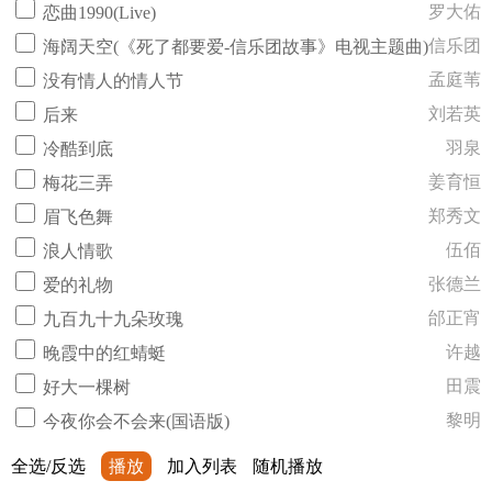
罗大佑
恋曲1990(Live)
信乐团
海阔天空(《死了都要爱-信乐团故事》电视主题曲)
孟庭苇
没有情人的情人节
刘若英
后来
羽泉
冷酷到底
姜育恒
梅花三弄
郑秀文
眉飞色舞
伍佰
浪人情歌
张德兰
爱的礼物
邰正宵
九百九十九朵玫瑰
许越
晚霞中的红蜻蜓
田震
好大一棵树
黎明
今夜你会不会来(国语版)
全选/反选
播放
加入列表
随机播放