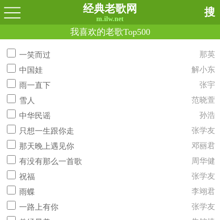
经典老歌网
搜
m.ilw.net
我喜欢的老歌Top500
那英
一笑而过
解小东
中国娃
张宇
雨一直下
范晓萱
雪人
孙浩
中华民谣
张学友
只想一生跟你走
邓丽君
那天晚上遇见你
周华健
有没有那么一首歌
张学友
祝福
李翊君
雨蝶
张学友
一路上有你