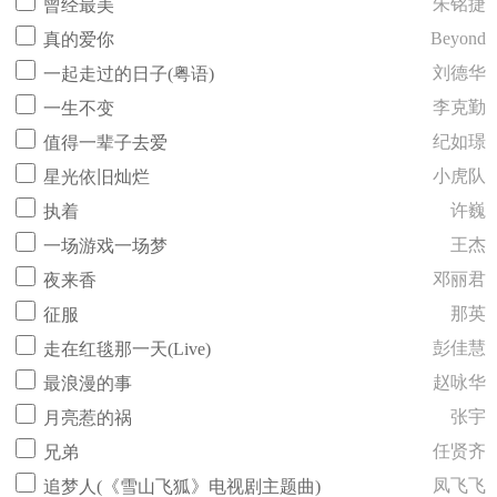
朱铭捷
曾经最美
Beyond
真的爱你
刘德华
一起走过的日子(粤语)
李克勤
一生不变
纪如璟
值得一辈子去爱
小虎队
星光依旧灿烂
许巍
执着
王杰
一场游戏一场梦
邓丽君
夜来香
那英
征服
彭佳慧
走在红毯那一天(Live)
赵咏华
最浪漫的事
张宇
月亮惹的祸
任贤齐
兄弟
凤飞飞
追梦人(《雪山飞狐》电视剧主题曲)