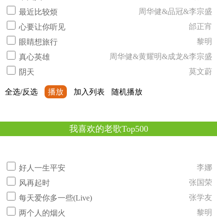
周华健&品冠&李宗盛
最近比较烦
邰正宵
心要让你听见
黎明
眼睛想旅行
周华健&黄耀明&成龙&李宗盛
真心英雄
莫文蔚
阴天
全选/反选
播放
加入列表
随机播放
我喜欢的老歌Top500
李娜
好人一生平安
张国荣
风再起时
张学友
每天爱你多一些(Live)
黎明
两个人的烟火