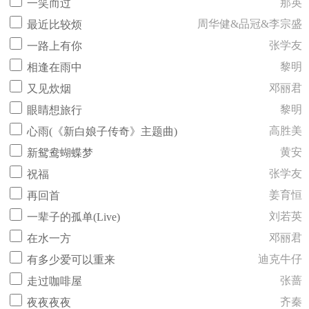
那英
一笑而过
周华健&品冠&李宗盛
最近比较烦
张学友
一路上有你
黎明
相逢在雨中
邓丽君
又见炊烟
黎明
眼睛想旅行
高胜美
心雨(《新白娘子传奇》主题曲)
黄安
新鸳鸯蝴蝶梦
张学友
祝福
姜育恒
再回首
刘若英
一辈子的孤单(Live)
邓丽君
在水一方
迪克牛仔
有多少爱可以重来
张蔷
走过咖啡屋
齐秦
夜夜夜夜