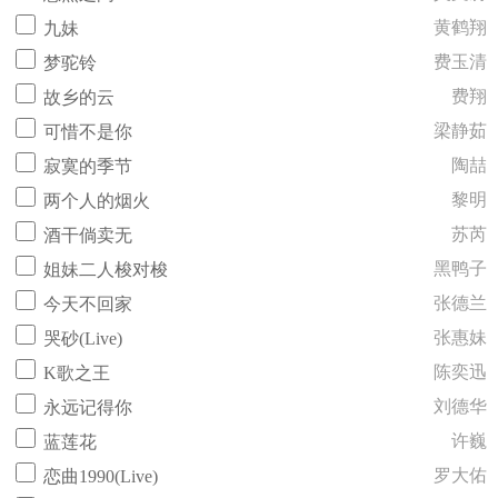
黄鹤翔
九妹
费玉清
梦驼铃
费翔
故乡的云
梁静茹
可惜不是你
陶喆
寂寞的季节
黎明
两个人的烟火
苏芮
酒干倘卖无
黑鸭子
姐妹二人梭对梭
张德兰
今天不回家
张惠妹
哭砂(Live)
陈奕迅
K歌之王
刘德华
永远记得你
许巍
蓝莲花
罗大佑
恋曲1990(Live)