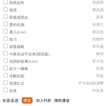
张国荣
风再起时
黄品源
海浪
苏芮
跟着感觉走
张德兰
爱的礼物
林志炫
离人(Live)
刘德华
练习
李宗盛
寂寞难耐
黎明
今夜你会不会来(国语版)
罗大佑
光阴的故事(Live)
田震
好大一棵树
羽泉
冷酷到底
罗大佑&陈淑桦
滚滚红尘
刘若英
后来
全选/反选
播放
加入列表
随机播放