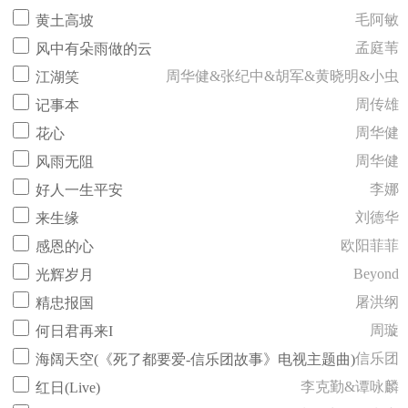
毛阿敏
黄土高坡
孟庭苇
风中有朵雨做的云
周华健&张纪中&胡军&黄晓明&小虫
江湖笑
周传雄
记事本
周华健
花心
周华健
风雨无阻
李娜
好人一生平安
刘德华
来生缘
欧阳菲菲
感恩的心
Beyond
光辉岁月
屠洪纲
精忠报国
周璇
何日君再来I
信乐团
海阔天空(《死了都要爱-信乐团故事》电视主题曲)
李克勤&谭咏麟
红日(Live)