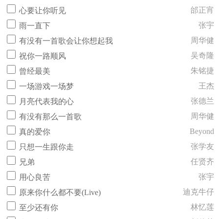
邰正宵
心要让你听见
张宇
雨一直下
周华健
有没有一首歌会让你想起我
吴奇隆
祝你一路顺风
朱铭捷
曾经最美
王杰
一场游戏一场梦
张德兰
月亮代表我的心
周华健
有没有那么一首歌
Beyond
真的爱你
张学友
只想一生跟你走
任贤齐
兄弟
张宇
用心良苦
迪克牛仔
原来你什么都不要(Live)
林忆莲
至少还有你