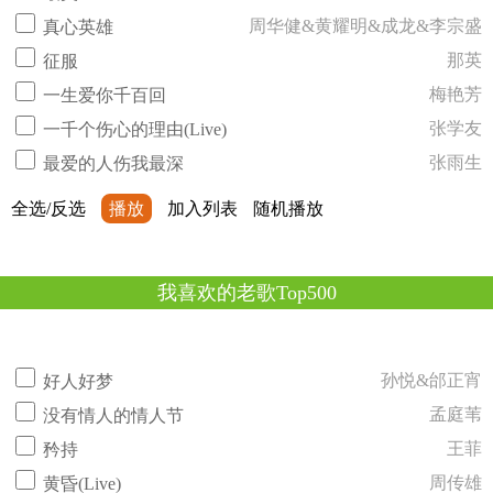
周华健&黄耀明&成龙&李宗盛
真心英雄
那英
征服
梅艳芳
一生爱你千百回
张学友
一千个伤心的理由(Live)
张雨生
最爱的人伤我最深
全选/反选
播放
加入列表
随机播放
我喜欢的老歌Top500
孙悦&邰正宵
好人好梦
孟庭苇
没有情人的情人节
王菲
矜持
周传雄
黄昏(Live)