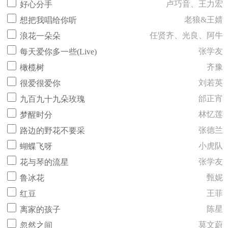
卢巧音、王力宏
好心分手
老狼&王婧
想把我唱给你听
任贤齐、光良、阿牛
浪花一朵朵
张学友
每天爱你多一些(Live)
齐豫
橄榄树
刘若英
很爱很爱你
邰正宵
九百九十九朵玫瑰
林忆莲
梦醒时分
张德兰
路边的野花不要采
小虎队
蝴蝶飞呀
张学友
花与琴的流星
甄妮
鲁冰花
王菲
红豆
陈星
离家的孩子
莫文蔚
忽然之间