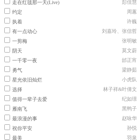
彭佳慧
走在红毯那一天(Live)
周蕙
约定
许巍
执着
刘嘉玲、张信哲
有一点动心
张明敏
一剪梅
莫文蔚
阴天
邰正宵
一千零一夜
梁静茹
勇气
小虎队
星光依旧灿烂
林子祥&叶倩文
选择
纪如璟
值得一辈子去爱
黑鸭子
雁南飞
赵咏华
最浪漫的事
孙悦
祝你平安
羽泉
最美