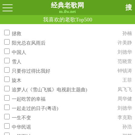
经典老歌网
搜
m.ilw.net
我喜欢的老歌Top500
孙楠
拯救
许美静
阳光总在风雨后
刘德华
中国人
范晓萱
雪人
钟镇涛
只要你过得比我好
王菲
旋木
凤飞飞
追梦人(《雪山飞狐》电视剧主题曲)
周华健
一起吃苦的幸福
刘德华
一起走过的日子(粤语)
李克勤
一生不变
孙浩
中华民谣