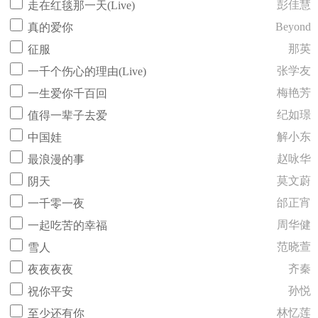
彭佳慧
走在红毯那一天(Live)
Beyond
真的爱你
那英
征服
张学友
一千个伤心的理由(Live)
梅艳芳
一生爱你千百回
纪如璟
值得一辈子去爱
解小东
中国娃
赵咏华
最浪漫的事
莫文蔚
阴天
邰正宵
一千零一夜
周华健
一起吃苦的幸福
范晓萱
雪人
齐秦
夜夜夜夜
孙悦
祝你平安
林忆莲
至少还有你