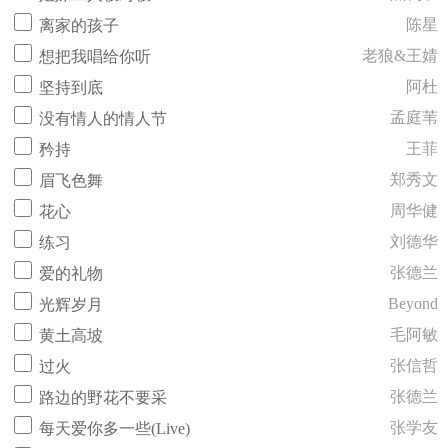
陈星
离家的孩子
老狼&王婧
想把我唱给你听
阿杜
坚持到底
孟庭苇
没有情人的情人节
王菲
矜持
郑秀文
眉飞色舞
周华健
花心
刘德华
练习
张德兰
爱的礼物
Beyond
光辉岁月
毛阿敏
黄土高坡
张信哲
过火
张德兰
路边的野花不要采
张学友
每天爱你多一些(Live)