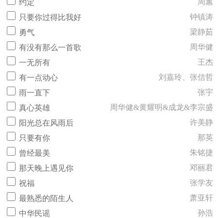
周蕙
约定
钟镇涛
只要你过得比我好
梁静茹
勇气
周华健
有没有那么一首歌
王杰
一无所有
刘嘉玲、张信哲
有一点动心
张宇
雨一直下
周华健&黄耀明&成龙&李宗盛
真心英雄
许美静
阳光总在风雨后
那英
只要有你
朱铭捷
曾经最美
邓丽君
那天晚上遇见你
张学友
祝福
萧亚轩
最熟悉的陌生人
孙浩
中华民谣