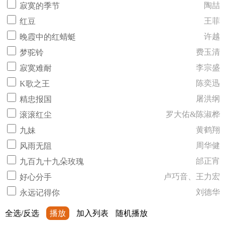
陶喆
寂寞的季节
王菲
红豆
许越
晚霞中的红蜻蜓
费玉清
梦驼铃
李宗盛
寂寞难耐
陈奕迅
K歌之王
屠洪纲
精忠报国
罗大佑&陈淑桦
滚滚红尘
黄鹤翔
九妹
周华健
风雨无阻
邰正宵
九百九十九朵玫瑰
卢巧音、王力宏
好心分手
刘德华
永远记得你
全选/反选
播放
加入列表
随机播放