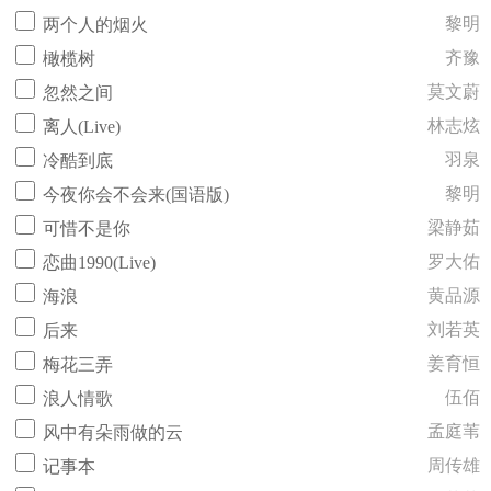
黎明
两个人的烟火
齐豫
橄榄树
莫文蔚
忽然之间
林志炫
离人(Live)
羽泉
冷酷到底
黎明
今夜你会不会来(国语版)
梁静茹
可惜不是你
罗大佑
恋曲1990(Live)
黄品源
海浪
刘若英
后来
姜育恒
梅花三弄
伍佰
浪人情歌
孟庭苇
风中有朵雨做的云
周传雄
记事本