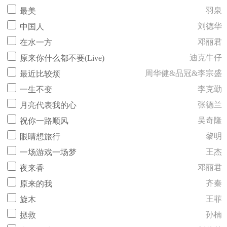
羽泉
最美
刘德华
中国人
邓丽君
在水一方
迪克牛仔
原来你什么都不要(Live)
周华健&品冠&李宗盛
最近比较烦
李克勤
一生不变
张德兰
月亮代表我的心
吴奇隆
祝你一路顺风
黎明
眼睛想旅行
王杰
一场游戏一场梦
邓丽君
夜来香
齐秦
原来的我
王菲
旋木
孙楠
拯救