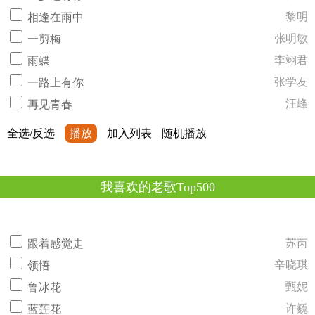
黎明
相逢在雨中
张明敏
一剪梅
李翊君
雨蝶
张学友
一路上有你
汪峰
再见青春
全选/反选
播放
加入列表
随机播放
我喜欢的老歌Top500
苏芮
跟着感觉走
辛晓琪
领悟
甄妮
鲁冰花
许巍
蓝莲花