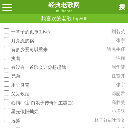
经典老歌网
搜
m.ilw.net
我喜欢的老歌Top500
刘若英
一辈子的孤单(Live)
张宇
月亮惹的祸
迪克牛仔
有多少爱可以重来
许巍
执着
周华健
有没有一首歌会让你想起我
任贤齐
兄弟
张宇
用心良苦
邓丽君
又见炊烟
高胜美
心雨(《新白娘子传奇》主题曲)
小虎队
星光依旧灿烂
林子祥&叶倩文
选择