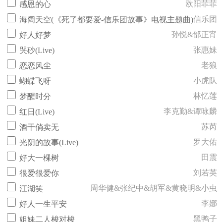
欧阳菲菲
感恩的心
信乐团
海阔天空(《死了都要爱-信乐团故事》电视主题曲)
孙悦&邰正宵
好人好梦
张惠妹
哭砂(Live)
老狼
恋恋风尘
小虎队
蝴蝶飞呀
林忆莲
梦醒时分
李克勤&谭咏麟
红日(Live)
苏芮
酒干倘卖无
罗大佑
光阴的故事(Live)
田震
好大一棵树
刘若英
很爱很爱你
周华健&张纪中&胡军&黄晓明&小虫
江湖笑
李娜
好人一生平安
黑鸭子
姐妹二人梭对梭