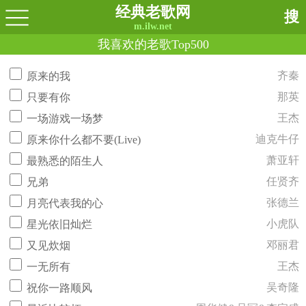
经典老歌网
搜
m.ilw.net
我喜欢的老歌Top500
齐秦
原来的我
那英
只要有你
王杰
一场游戏一场梦
迪克牛仔
原来你什么都不要(Live)
萧亚轩
最熟悉的陌生人
任贤齐
兄弟
张德兰
月亮代表我的心
小虎队
星光依旧灿烂
邓丽君
又见炊烟
王杰
一无所有
吴奇隆
祝你一路顺风