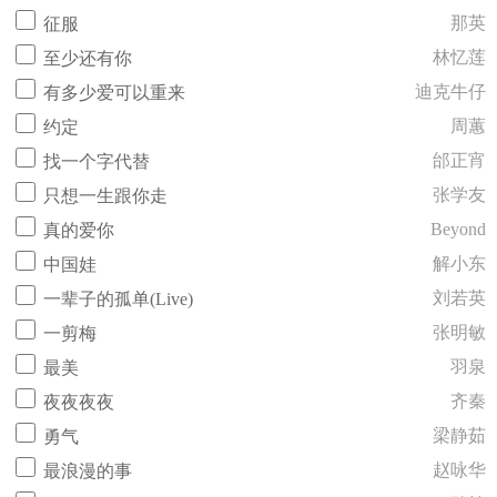
那英
征服
林忆莲
至少还有你
迪克牛仔
有多少爱可以重来
周蕙
约定
邰正宵
找一个字代替
张学友
只想一生跟你走
Beyond
真的爱你
解小东
中国娃
刘若英
一辈子的孤单(Live)
张明敏
一剪梅
羽泉
最美
齐秦
夜夜夜夜
梁静茹
勇气
赵咏华
最浪漫的事