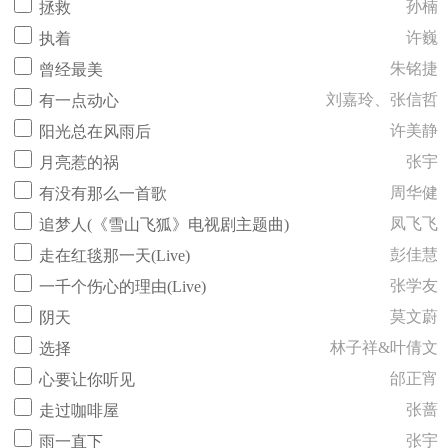
孙楠
拯救
许巍
执着
朱铭捷
曾经最美
刘嘉玲、张信哲
有一点动心
许美静
阳光总在风雨后
张宇
月亮惹的祸
周华健
有没有那么一首歌
凤飞飞
追梦人(《雪山飞狐》电视剧主题曲)
彭佳慧
走在红毯那一天(Live)
张学友
一千个伤心的理由(Live)
莫文蔚
阴天
林子祥&叶倩文
选择
邰正宵
心要让你听见
张蔷
走过咖啡屋
张宇
雨一直下