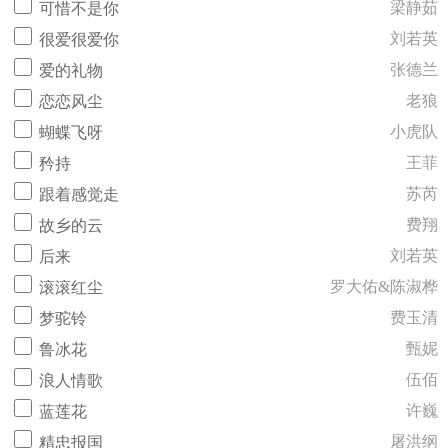
梁静茹
可惜不是你
刘若英
很爱很爱你
张德兰
爱的礼物
老狼
恋恋风尘
小虎队
蝴蝶飞呀
王菲
矜持
苏芮
跟着感觉走
费翔
故乡的云
刘若英
后来
罗大佑&陈淑桦
滚滚红尘
费玉清
梦驼铃
甄妮
鲁冰花
伍佰
浪人情歌
许巍
蓝莲花
屠洪纲
精忠报国