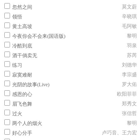
莫文蔚
忽然之间
辛晓琪
领悟
毛阿敏
黄土高坡
黎明
今夜你会不会来(国语版)
羽泉
冷酷到底
苏芮
酒干倘卖无
刘德华
练习
李宗盛
寂寞难耐
罗大佑
光阴的故事(Live)
欧阳菲菲
感恩的心
郑秀文
眉飞色舞
张信哲
过火
黎明
两个人的烟火
卢巧音、王力宏
好心分手