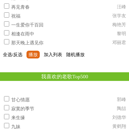
汪峰
再见青春
张学友
祝福
梅艳芳
一生爱你千百回
黎明
相逢在雨中
邓丽君
那天晚上遇见你
全选/反选
播放
加入列表
随机播放
我喜欢的老歌Top500
郭峰
甘心情愿
陶喆
寂寞的季节
刘德华
来生缘
黄鹤翔
九妹