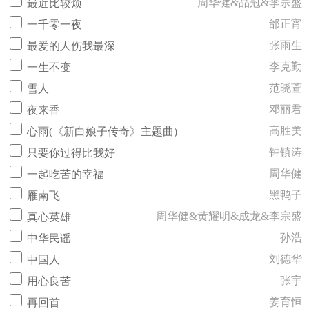
周华健&品冠&李宗盛
最近比较烦
邰正宵
一千零一夜
张雨生
最爱的人伤我最深
李克勤
一生不变
范晓萱
雪人
邓丽君
夜来香
高胜美
心雨(《新白娘子传奇》主题曲)
钟镇涛
只要你过得比我好
周华健
一起吃苦的幸福
黑鸭子
雁南飞
周华健&黄耀明&成龙&李宗盛
真心英雄
孙浩
中华民谣
刘德华
中国人
张宇
用心良苦
姜育恒
再回首