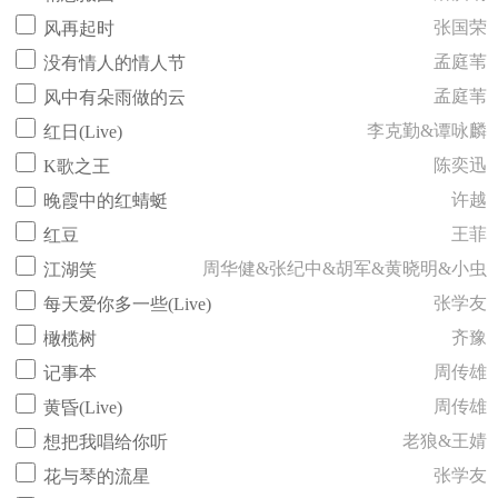
张国荣
风再起时
孟庭苇
没有情人的情人节
孟庭苇
风中有朵雨做的云
李克勤&谭咏麟
红日(Live)
陈奕迅
K歌之王
许越
晚霞中的红蜻蜓
王菲
红豆
周华健&张纪中&胡军&黄晓明&小虫
江湖笑
张学友
每天爱你多一些(Live)
齐豫
橄榄树
周传雄
记事本
周传雄
黄昏(Live)
老狼&王婧
想把我唱给你听
张学友
花与琴的流星