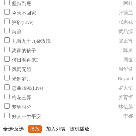
阿杜
坚持到底
张德兰
今天不回家
张惠妹
哭砂(Live)
黄品源
海浪
邰正宵
九百九十九朵玫瑰
陈星
离家的孩子
周璇
何日君再来I
周华健
风雨无阻
Beyond
光辉岁月
罗大佑
恋曲1990(Live)
姜育恒
梅花三弄
林忆莲
梦醒时分
李娜
好人一生平安
全选/反选
播放
加入列表
随机播放