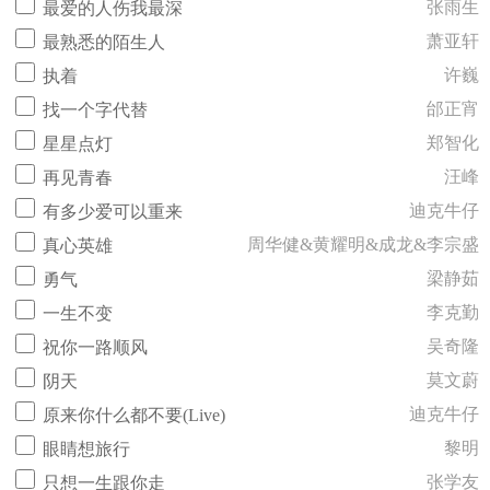
张雨生
最爱的人伤我最深
萧亚轩
最熟悉的陌生人
许巍
执着
邰正宵
找一个字代替
郑智化
星星点灯
汪峰
再见青春
迪克牛仔
有多少爱可以重来
周华健&黄耀明&成龙&李宗盛
真心英雄
梁静茹
勇气
李克勤
一生不变
吴奇隆
祝你一路顺风
莫文蔚
阴天
迪克牛仔
原来你什么都不要(Live)
黎明
眼睛想旅行
张学友
只想一生跟你走