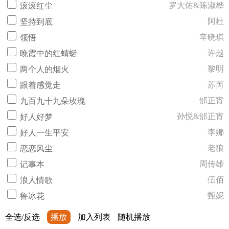
罗大佑&陈淑桦
滚滚红尘
阿杜
坚持到底
辛晓琪
领悟
许越
晚霞中的红蜻蜓
黎明
两个人的烟火
苏芮
跟着感觉走
邰正宵
九百九十九朵玫瑰
孙悦&邰正宵
好人好梦
李娜
好人一生平安
老狼
恋恋风尘
周传雄
记事本
伍佰
浪人情歌
甄妮
鲁冰花
全选/反选
播放
加入列表
随机播放