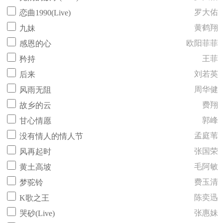
罗大佑
恋曲1990(Live)
黄鹤翔
九妹
欧阳菲菲
感恩的心
王菲
矜持
刘若英
后来
周华健
风雨无阻
费翔
故乡的云
郭峰
甘心情愿
孟庭苇
没有情人的情人节
张国荣
风再起时
毛阿敏
黄土高坡
费玉清
梦驼铃
陈奕迅
K歌之王
张惠妹
哭砂(Live)