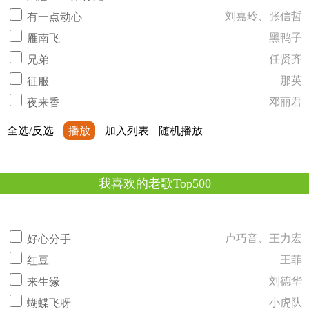
刘嘉玲、张信哲
有一点动心
黑鸭子
雁南飞
任贤齐
兄弟
那英
征服
邓丽君
夜来香
全选/反选
播放
加入列表
随机播放
我喜欢的老歌Top500
卢巧音、王力宏
好心分手
王菲
红豆
刘德华
来生缘
小虎队
蝴蝶飞呀