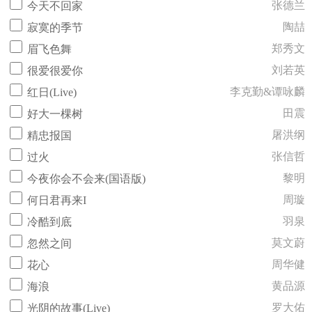
张德兰
今天不回家
陶喆
寂寞的季节
郑秀文
眉飞色舞
刘若英
很爱很爱你
李克勤&谭咏麟
红日(Live)
田震
好大一棵树
屠洪纲
精忠报国
张信哲
过火
黎明
今夜你会不会来(国语版)
周璇
何日君再来I
羽泉
冷酷到底
莫文蔚
忽然之间
周华健
花心
黄品源
海浪
罗大佑
光阴的故事(Live)