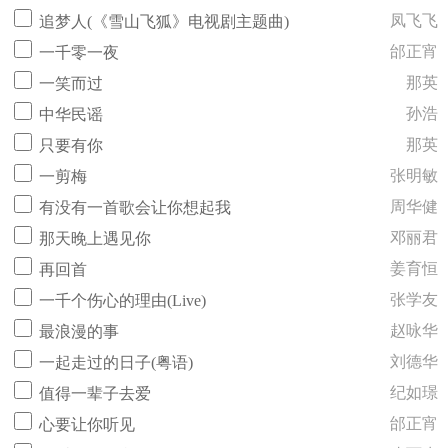
凤飞飞
追梦人(《雪山飞狐》电视剧主题曲)
邰正宵
一千零一夜
那英
一笑而过
孙浩
中华民谣
那英
只要有你
张明敏
一剪梅
周华健
有没有一首歌会让你想起我
邓丽君
那天晚上遇见你
姜育恒
再回首
张学友
一千个伤心的理由(Live)
赵咏华
最浪漫的事
刘德华
一起走过的日子(粤语)
纪如璟
值得一辈子去爱
邰正宵
心要让你听见