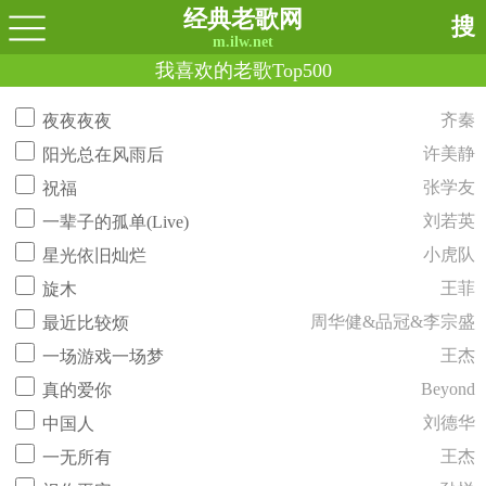
经典老歌网
搜
m.ilw.net
我喜欢的老歌Top500
齐秦
夜夜夜夜
许美静
阳光总在风雨后
张学友
祝福
刘若英
一辈子的孤单(Live)
小虎队
星光依旧灿烂
王菲
旋木
周华健&品冠&李宗盛
最近比较烦
王杰
一场游戏一场梦
Beyond
真的爱你
刘德华
中国人
王杰
一无所有