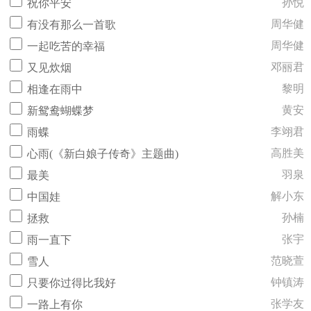
孙悦
祝你平安
周华健
有没有那么一首歌
周华健
一起吃苦的幸福
邓丽君
又见炊烟
黎明
相逢在雨中
黄安
新鸳鸯蝴蝶梦
李翊君
雨蝶
高胜美
心雨(《新白娘子传奇》主题曲)
羽泉
最美
解小东
中国娃
孙楠
拯救
张宇
雨一直下
范晓萱
雪人
钟镇涛
只要你过得比我好
张学友
一路上有你