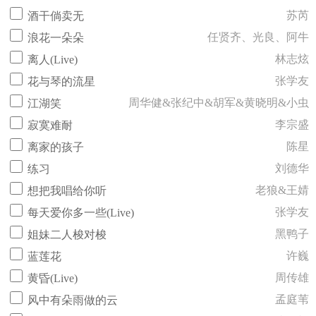
苏芮
酒干倘卖无
任贤齐、光良、阿牛
浪花一朵朵
林志炫
离人(Live)
张学友
花与琴的流星
周华健&张纪中&胡军&黄晓明&小虫
江湖笑
李宗盛
寂寞难耐
陈星
离家的孩子
刘德华
练习
老狼&王婧
想把我唱给你听
张学友
每天爱你多一些(Live)
黑鸭子
姐妹二人梭对梭
许巍
蓝莲花
周传雄
黄昏(Live)
孟庭苇
风中有朵雨做的云