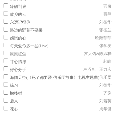
羽泉
冷酷到底
费翔
故乡的云
刘德华
永远记得你
张德兰
路边的野花不要采
欧阳菲菲
感恩的心
张学友
每天爱你多一些(Live)
罗大佑&陈淑桦
滚滚红尘
郭峰
甘心情愿
卢巧音、王力宏
好心分手
信乐团
海阔天空(《死了都要爱-信乐团故事》电视主题曲)
刘德华
练习
齐豫
橄榄树
刘若英
后来
周华健
花心