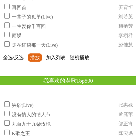
姜育恒
再回首
刘若英
一辈子的孤单(Live)
梅艳芳
一生爱你千百回
李翊君
雨蝶
彭佳慧
走在红毯那一天(Live)
全选/反选
播放
加入列表
随机播放
我喜欢的老歌Top500
张惠妹
哭砂(Live)
孟庭苇
没有情人的情人节
邰正宵
九百九十九朵玫瑰
陈奕迅
K歌之王