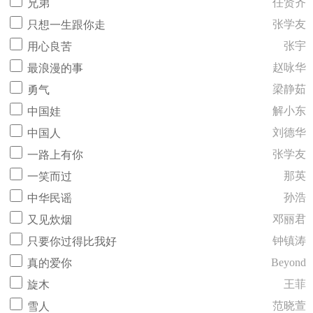
任贤齐
兄弟
张学友
只想一生跟你走
张宇
用心良苦
赵咏华
最浪漫的事
梁静茹
勇气
解小东
中国娃
刘德华
中国人
张学友
一路上有你
那英
一笑而过
孙浩
中华民谣
邓丽君
又见炊烟
钟镇涛
只要你过得比我好
Beyond
真的爱你
王菲
旋木
范晓萱
雪人