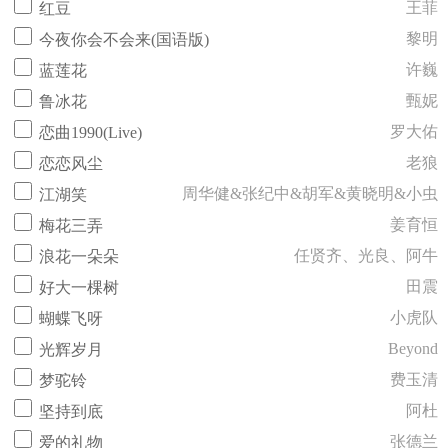
王菲
红豆
黎明
今夜你会不会来(国语版)
许巍
蓝莲花
甄妮
鲁冰花
罗大佑
恋曲1990(Live)
老狼
恋恋风尘
周华健&张纪中&胡军&黄晓明&小虫
江湖笑
姜育恒
梅花三弄
任贤齐、光良、阿牛
浪花一朵朵
田震
好大一棵树
小虎队
蝴蝶飞呀
Beyond
光辉岁月
费玉清
梦驼铃
阿杜
坚持到底
张德兰
爱的礼物