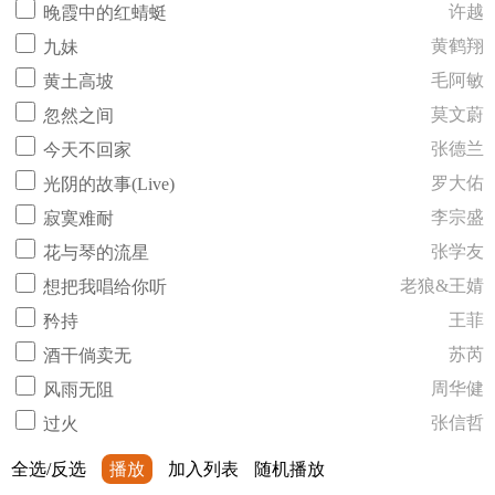
许越
晚霞中的红蜻蜓
黄鹤翔
九妹
毛阿敏
黄土高坡
莫文蔚
忽然之间
张德兰
今天不回家
罗大佑
光阴的故事(Live)
李宗盛
寂寞难耐
张学友
花与琴的流星
老狼&王婧
想把我唱给你听
王菲
矜持
苏芮
酒干倘卖无
周华健
风雨无阻
张信哲
过火
全选/反选
播放
加入列表
随机播放