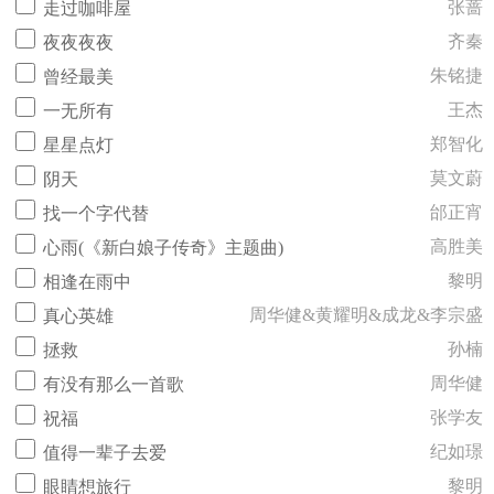
张蔷
走过咖啡屋
齐秦
夜夜夜夜
朱铭捷
曾经最美
王杰
一无所有
郑智化
星星点灯
莫文蔚
阴天
邰正宵
找一个字代替
高胜美
心雨(《新白娘子传奇》主题曲)
黎明
相逢在雨中
周华健&黄耀明&成龙&李宗盛
真心英雄
孙楠
拯救
周华健
有没有那么一首歌
张学友
祝福
纪如璟
值得一辈子去爱
黎明
眼睛想旅行