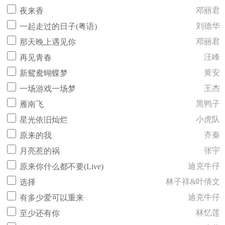
邓丽君
夜来香
刘德华
一起走过的日子(粤语)
邓丽君
那天晚上遇见你
汪峰
再见青春
黄安
新鸳鸯蝴蝶梦
王杰
一场游戏一场梦
黑鸭子
雁南飞
小虎队
星光依旧灿烂
齐秦
原来的我
张宇
月亮惹的祸
迪克牛仔
原来你什么都不要(Live)
林子祥&叶倩文
选择
迪克牛仔
有多少爱可以重来
林忆莲
至少还有你