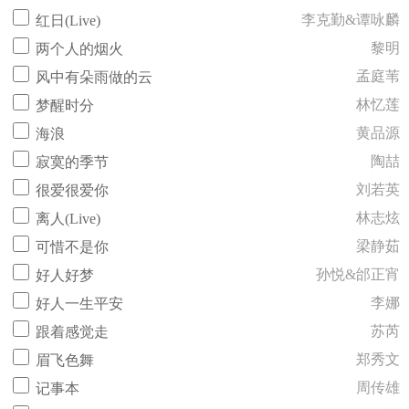
李克勤&谭咏麟
红日(Live)
黎明
两个人的烟火
孟庭苇
风中有朵雨做的云
林忆莲
梦醒时分
黄品源
海浪
陶喆
寂寞的季节
刘若英
很爱很爱你
林志炫
离人(Live)
梁静茹
可惜不是你
孙悦&邰正宵
好人好梦
李娜
好人一生平安
苏芮
跟着感觉走
郑秀文
眉飞色舞
周传雄
记事本