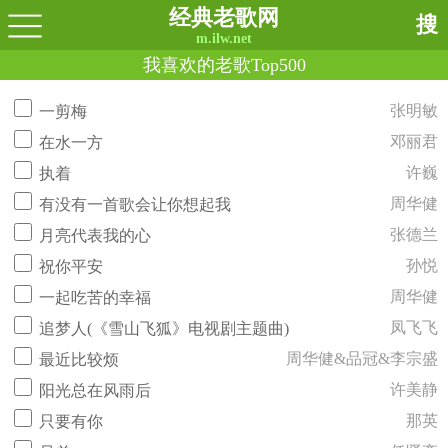
经典老歌网
搜
m.ilw.net
我喜欢的老歌Top500
张明敏
一剪梅
邓丽君
在水一方
许巍
执着
周华健
有没有一首歌会让你想起我
张德兰
月亮代表我的心
孙悦
祝你平安
周华健
一起吃苦的幸福
凤飞飞
追梦人(《雪山飞狐》电视剧主题曲)
周华健&品冠&李宗盛
最近比较烦
许美静
阳光总在风雨后
那英
只要有你