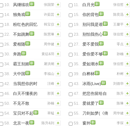
10.
风继续吹
11.
白月光
张国荣
张信哲
14.
独角戏
15.
你的背包
许茹芸
陈奕迅
18.
粉红色的回忆
19.
别问我是谁
韩宝仪
王馨平
22.
不如跳舞
23.
别怕我伤心
陈慧琳
张信哲
26.
爱相随
27.
爱不爱我
周华健
零点
30.
奔跑
31.
爱你爱不够
黄征&羽
孙楠
泉
34.
霸王别姬
35.
爱如潮水
屠洪纲
张信哲
38.
大中国
39.
白桦林
李福山
朴树
42.
当我想你的时
43.
冰雨(Live)
汪峰
刘德华
候
46.
白天不懂夜的
47.
把悲伤留给自
那英
陈升
黑(Live)
己
50.
不见不散
51.
爱就爱了
孙楠
陈琳
(Live)
54.
宝贝对不起
55.
刀剑如梦(《倚
草蜢
周华健
天屠龙记》电
58.
北京一夜
59.
窗外
陈升&刘
李琛
视剧主题曲)