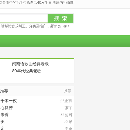
是雨中的毛毛虫给自己40岁生日,所建的礼物哦!
请帮忙音乐纠正、分类及推广，谢谢 @_@！
闽南语歌曲经典老歌
80年代经典老歌
推荐
推荐
一千零一夜
邰正宵
用心良苦
张宇
夜来香
邓丽君
最美
羽泉
约定
周蕙