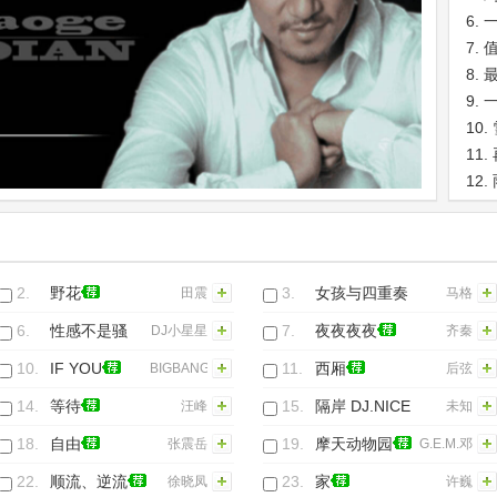
6.
7.
8.
9.
10.
11.
12.
13.
14.
15.
2.
野花
3.
女孩与四重奏
田震
马格
6.
性感不是骚
7.
夜夜夜夜
DJ小星星
齐秦
(劲爆版)
10.
IF YOU
11.
西厢
BIGBANG
后弦
14.
等待
15.
隔岸 DJ.NICE
汪峰
未知
团队出品
18.
自由
19.
摩天动物园
张震岳
G.E.M.邓
紫棋
22.
顺流、逆流
23.
家
徐晓凤
许巍