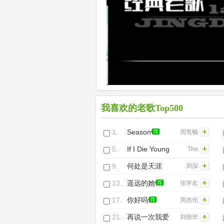
我喜欢的老歌Top500
1.
Season
周笔畅
5.
If I Die Young
The
Band
9.
何处是天涯
周深
Perry
(纯音乐)
13.
遥远的她
张学友
17.
你好吗
周杰伦
21.
再说一次我爱
刘德华