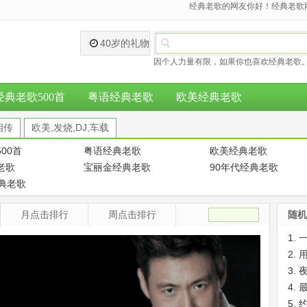
经典老歌的网友你好！经典老歌网
40岁的礼物
因个人力量有限，如果你也喜欢经典老歌。
经典老歌500首
粤语经典老歌
欧美经典老歌
相传
欧美,发烧,DJ,车载
00首
粤语经典老歌
欧美经典老歌
老歌
宝丽金经典老歌
90年代经典老歌
经典老歌
月点击排行
周点击排行
随机
1.
2.
3.
4.
5.