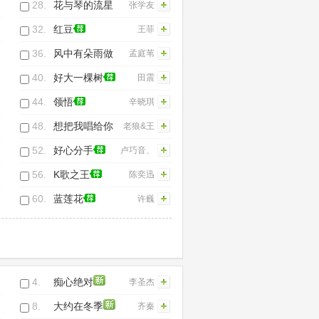
28.
花与琴的流星
张学友
32.
红豆
王菲
36.
风中有朵雨做
孟庭苇
的云
40.
好大一棵树
田震
44.
领悟
辛晓琪
48.
想把我唱给你
老狼&王
听
婧
52.
好心分手
卢巧音、
王力宏
56.
K歌之王
陈奕迅
60.
蓝莲花
许巍
4.
痴心绝对
李圣杰
8.
大约在冬季
齐秦