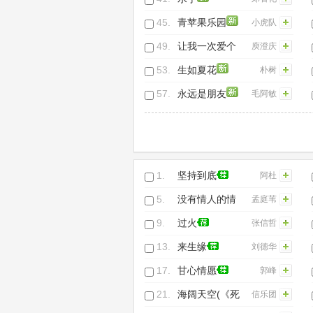
45.
青苹果乐园
小虎队
49.
让我一次爱个
庾澄庆
够
53.
生如夏花
朴树
57.
永远是朋友
毛阿敏
1.
坚持到底
阿杜
5.
没有情人的情
孟庭苇
人节
9.
过火
张信哲
13.
来生缘
刘德华
17.
甘心情愿
郭峰
21.
海阔天空(《死
信乐团