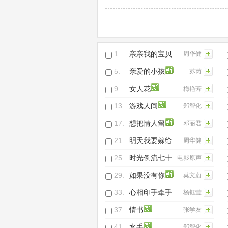
1.
亲亲我的宝贝
周华健
5.
亲爱的小孩
苏芮
9.
女人花
梅艳芳
13.
游戏人间
郑智化
17.
想把情人留
邓丽君
21.
明天我要嫁给
周华健
你
25.
时光倒流七十
电影原声
年-似曾相识
29.
如果没有你
莫文蔚
33.
心相印手牵手
杨钰莹
37.
情书
张学友
41.
水手
郑智化