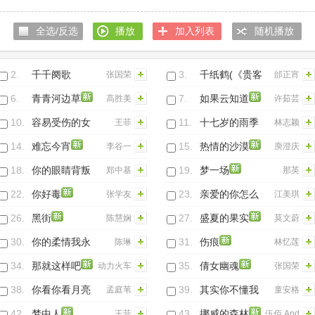
走
洁仪
全选/反选
播放
加入列表
随机播放
2.
千千阕歌
3.
千纸鹤(《贵客
张国荣
邰正宵
(Live)
临门》电视主
6.
青青河边草
7.
如果云知道
高胜美
许茹芸
题曲)
10.
容易受伤的女
11.
十七岁的雨季
王菲
林志颖
人(国语版)
14.
难忘今宵
15.
热情的沙漠
李谷一
庾澄庆
18.
你的眼睛背叛
19.
梦一场
郑中基
那英
了你的心
22.
你好毒
23.
亲爱的你怎么
张学友
江美琪
不在我身边
26.
黑街
27.
盛夏的果实
陈慧娴
莫文蔚
30.
你的柔情我永
31.
伤痕
陈琳
林忆莲
远不懂
34.
那就这样吧
35.
倩女幽魂
动力火车
张国荣
38.
你看你看月亮
39.
其实你不懂我
孟庭苇
童安格
的脸
的心
42.
梦中人
43.
挪威的森林
王菲
伍佰 And