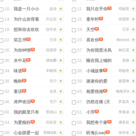
10.
我是一只小小
11.
我只在乎你
赵传
邓丽君
鸟(Live)
14.
为什么你背着
15.
童年时
许志安
张国荣
我爱别人
18.
想和你去吹吹
19.
天空
张学友
王菲
风
22.
笑忘书
23.
喜欢你
王菲
Beyond
26.
为你钟情
27.
为你我受冷风
张国荣
林忆莲
吹
30.
水中花
31.
睡在我上铺的
谭咏麟
老狼
兄弟
34.
味道
35.
小城故事
辛晓琪
邓丽君
38.
晚秋
39.
谢谢你的爱
毛宁
谢霆锋
1999
42.
童话
43.
相爱很难
光良
梅艳芳&
张学友
46.
涛声依旧
47.
仍然在痛 (天
毛宁
罗嘉良
地豪情前三十
50.
我的眼里只有
51.
小芳
景岗山
李春波
集主题曲)
你
54.
为爱痴狂
55.
我想有个家
刘若英
潘美辰
58.
心会跟爱一起
59.
听海(Live)
郭峰&陈
张学友