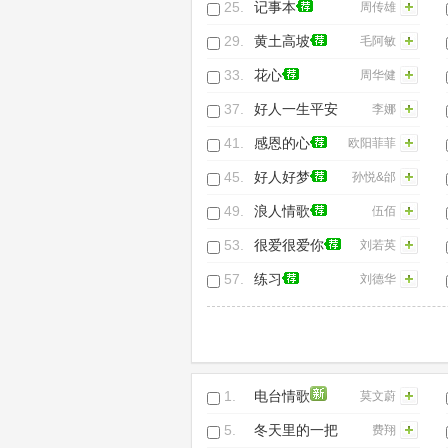
了都要爱-信乐
25.
记事本
周传雄
团故事》电视
29.
黄土高坡
毛阿敏
主题曲)
33.
花心
周华健
37.
好人一生平安
李娜
41.
感恩的心
欧阳菲菲
45.
好人好梦
孙悦&邰
正宵
49.
浪人情歌
伍佰
53.
很爱很爱你
刘若英
57.
练习
刘德华
1.
电台情歌
莫文蔚
5.
冬天里的一把
费翔