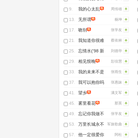
别的你
9.
我的心太乱
周传雄
13.
无所谓
杨坤
17.
吻别
张学友
21.
我知道你很难
蔡依林
过
25.
忘情水('98 新
刘德华
编重唱)
29.
相见恨晚
彭佳慧
33.
我的未来不是
张雨生
梦
37.
我可以抱你吗
张惠妹
41.
望乡
满文军
45.
雾里看花
那英
49.
忘记你我做不
张学友
到
53.
万里长城永不
军旅歌曲
倒
57.
他一定很爱你
阿杜