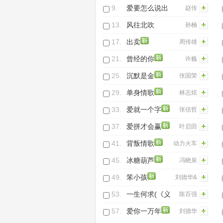
火
9.
爱要怎么说出
赵传
口
13.
风往北吹
孙楠
(Live)
17.
出卖
周传雄
21.
曾经的你
许巍
25.
沉默是金
张国荣
29.
单身情歌
林志炫
33.
爱就一个字
张信哲
37.
爱拼才会赢
叶启田
41.
背叛情歌
动力火车
45.
冰糖葫芦
冯晓泉
49.
笨小孩
刘德华&
柯受良&
53.
一生何求(《义
陈百强
吴宗宪
不容情》电视
57.
爱你一万年
刘德华
主题曲)