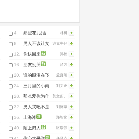
江湖》电视剧
片尾曲)
4.
那些花儿(吉
朴树
他)
8.
男人不该让女
迪克牛仔
人流泪(Live)
12.
你快回来
孙楠
16.
朋友别哭
吕方
20.
谁的眼泪在飞
孟庭苇
24.
三月里的小雨
刘文正
28.
那么爱你为什
莫文蔚、
么
黄品源
32.
男人哭吧不是
刘德华
罪
36.
上海滩
郑智化
40.
陌上归人
区瑞强
44.
伤心太平洋
任贤齐