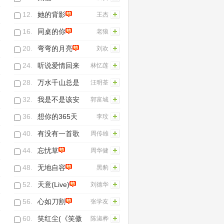
12.
她的背影
王杰
16.
同桌的你
老狼
20.
弯弯的月亮
刘欢
24.
听说爱情回来
林忆莲
过
28.
万水千山总是
汪明荃
情
32.
我是不是该安
郭富城
静的走开
36.
想你的365天
李玟
40.
有没有一首歌
周传雄
会让你想起我
44.
忘忧草
周华健
48.
无地自容
黑豹
52.
天意(Live)
刘德华
56.
心如刀割
张学友
60.
笑红尘(《笑傲
陈淑桦