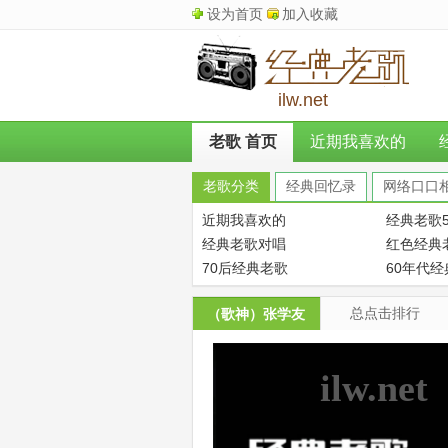
设为首页
加入收藏
ilw.net
老歌 首页
近期我喜欢的
老歌分类
经典回忆录
网络口口
近期我喜欢的
经典老歌5
经典老歌对唱
红色经典
70后经典老歌
60年代
总点击排行
（歌神）张学友
ilw.net