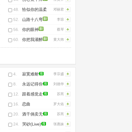
48.
恰似你的温柔
邓丽君
52.
山路十八弯
李琼
56.
你的眼神
蔡琴
60.
你把我灌醉
黄大炜
4.
寂寞难耐
李宗盛
8.
永远记得你
刘德华
12.
跟着感觉走
苏芮
16.
恋曲
罗大佑
1990(Live)
20.
酒干倘卖无
苏芮
24.
哭砂(Live)
张惠妹