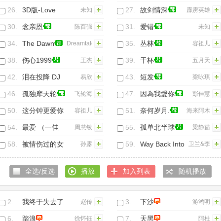
26.
3D版-Love
27.
故剑情深
未知
霹雳英雄
Me Like You
30.
念亲恩
31.
爱错
陈百强
未知
Do
34.
The Dawn
35.
丛林
Dreamtale
容祖儿
38.
伤心1999
39.
干杯
王杰
五月天
42.
泪在投降 DJ
43.
短发
易欣
梁咏琪
版
46.
孤独摩天轮
47.
因為我愛你
飞轮海
彭佳慧
50.
这分钟更爱你
51.
奈何岁月.
容祖儿
海来阿木
54.
最爱 （一佳
55.
孤单北半球
周慧敏
梁静茹
5.1音质
58.
被情伤过的女
59.
Way Back Into
孙露
卫兰&李
Music）
人.
Love
治廷
全选/反选
播放
加入列表
随机播放
2.
我终于失去了
3.
下沙
赵传
游鸿明
你
6.
踏浪
7.
天黑
徐怀钰
阿杜