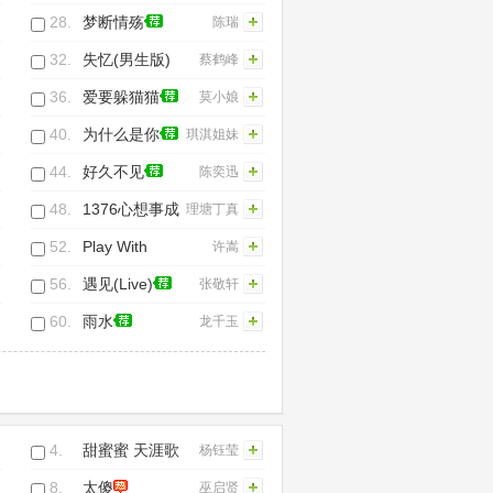
音效嗨曲 (25)
28.
梦断情殇
陈瑞
32.
失忆(男生版)
蔡鹤峰
36.
爱要躲猫猫
莫小娘
40.
为什么是你
琪淇姐妹
44.
好久不见
陈奕迅
48.
1376心想事成
理塘丁真
、ANU-
52.
Play With
许嵩
千与
Style
56.
遇见(Live)
张敬轩
60.
雨水
龙千玉
4.
甜蜜蜜 天涯歌
杨钰莹
女
8.
太傻
巫启贤