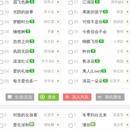
26.
眉飞色舞
27.
江湖笑
郑秀文
周华健&
张纪中&
30.
光阴的故事
31.
离家的孩子
罗大佑
陈星
胡军&黄
(Live)
34.
梦醒时分
35.
可惜不是你
林忆莲
梁静茹
晓明&小
38.
橄榄树
39.
今夜你会不会
齐豫
黎明
虫
来(国语版)
42.
忽然之间
43.
蝴蝶飞呀
莫文蔚
小虎队
46.
风雨无阻
47.
矜持
周华健
王菲
50.
滚滚红尘
51.
鲁冰花
罗大佑&
甄妮
陈淑桦
54.
爱的礼物
55.
离人(Live)
张德兰
林志炫
58.
每天爱你多一
59.
浪花一朵朵
张学友
任贤齐、
些(Live)
光良、阿
全选/反选
播放
加入列表
随机播放
牛
2.
对面的女孩看
3.
冬季到台北来
任贤齐
孟庭苇
过来
看雨
6.
爱在深秋
7.
懂你
谭咏麟
满文军