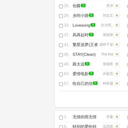
你
25.
化蝶
乔洋
29.
乡间小路
刘文正
33.
Lovesong
方大同_
张敬轩
37.
风再起时
张国荣
41.
繁星追梦(王者
易烊千玺
荣耀梦想主题
45.
STAY(Clean)
The Kid
曲).
LAROI&Justin
49.
路太远
张镐哲
Bieber
53.
爱情电影
许茹芸
57.
给自己的信
钟舒漫
1.
无情的雨无情
齐秦
的你
5.
特别的爱给特
伍思凯