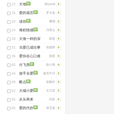
12.
大地
Beyond
16.
爱的箴言
罗大佑
20.
读你
费翔
24.
堆积情感
邝美云
28.
大海一样的深
群星
情
32.
当爱已成往事
张国荣
36.
爱你在心口难
群星
开
40.
分飞燕
徐小凤
44.
放手去爱
迪克牛仔
48.
断点
张敬轩
52.
大城小爱
王力宏
56.
从头再来
刘欢
(Live)
60.
爱的代价
张艾嘉