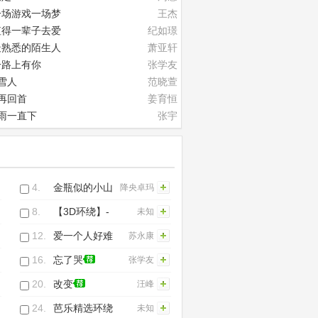
一场游戏一场梦
王杰
值得一辈子去爱
纪如璟
最熟悉的陌生人
萧亚轩
一路上有你
张学友
雪人
范晓萱
再回首
姜育恒
雨一直下
张宇
一无所有
王杰
又见炊烟
邓丽君
最爱的人伤我最深
张雨生
4.
金瓶似的小山
降央卓玛
8.
【3D环绕】-
未知
Gun Metal
12.
爱一个人好难
苏永康
Grey (First
16.
忘了哭
张学友
World Bank)
20.
改变
汪峰
24.
芭乐精选环绕
未知