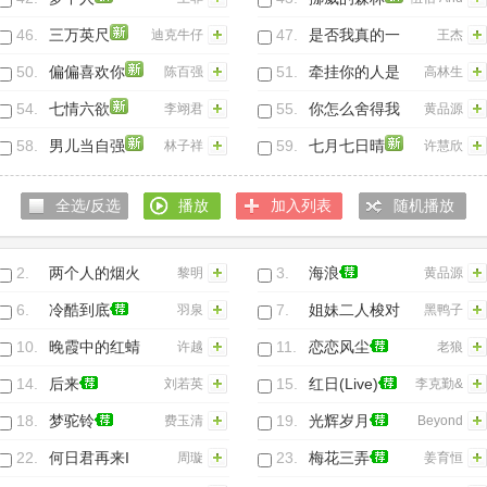
China
46.
三万英尺
47.
是否我真的一
迪克牛仔
王杰
Blue
无所有(国语)
50.
偏偏喜欢你
51.
牵挂你的人是
陈百强
高林生
我
54.
七情六欲
55.
你怎么舍得我
李翊君
黄品源
难过
58.
男儿当自强
59.
七月七日晴
林子祥
许慧欣
全选/反选
播放
加入列表
随机播放
2.
两个人的烟火
3.
海浪
黎明
黄品源
6.
冷酷到底
7.
姐妹二人梭对
羽泉
黑鸭子
梭
10.
晚霞中的红蜻
11.
恋恋风尘
许越
老狼
蜓
14.
后来
15.
红日(Live)
刘若英
李克勤&
谭咏麟
18.
梦驼铃
19.
光辉岁月
费玉清
Beyond
22.
何日君再来I
23.
梅花三弄
周璇
姜育恒